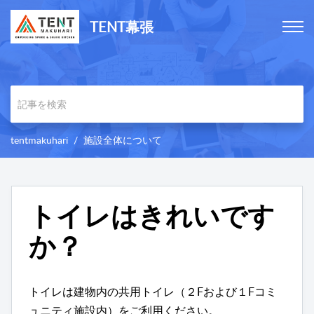
TENT幕張
tentmakuhari
施設全体について
トイレはきれいです
か？
トイレは建物内の共用トイレ（２Fおよび１Fコミ
ュニティ施設内）をご利用ください。